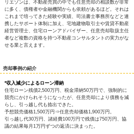
リエゾンは、不動産売買の中でも任意売却の相談数が非常
に多く、債権者や金融機関からも依頼があるほど。それは
これまで培ってきた経験や実績、司法書士事務所などと連
携したサポート体制に加え、宅地建物取引士や賃貸不動産
経営管理士、住宅ローンアドバイザー、任意売却取扱主任
者など複数の資格を持つ不動産コンサルタントの実力がな
せる業と言えます。
売却事例の紹介
*収入減少によるローン滞納
住宅ローン残債2,500万円、税金滞納50万円で、強制的に
競売にかけられそうになったが、任意売却により債務を減
らし、引っ越し代も捻出できた。
予想競売価格1,500万円⇒任意売却価格1,900万円。
引っ越し代30万円、諸経費100万円で残債は750万円、協
議の結果毎月1万円ずつの返済に決まった。