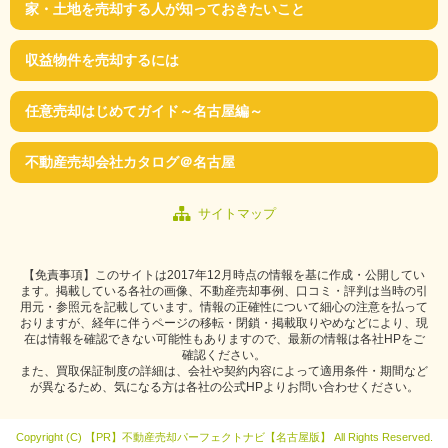
家・土地を売却する人が知っておきたいこと
収益物件を売却するには
任意売却はじめてガイド～名古屋編～
不動産売却会社カタログ＠名古屋
サイトマップ
【免責事項】このサイトは2017年12月時点の情報を基に作成・公開してい
ます。掲載している各社の画像、不動産売却事例、口コミ・評判は当時の引
用元・参照元を記載しています。情報の正確性について細心の注意を払って
おりますが、経年に伴うページの移転・閉鎖・掲載取りやめなどにより、現
在は情報を確認できない可能性もありますので、最新の情報は各社HPをご
確認ください。
また、買取保証制度の詳細は、会社や契約内容によって適用条件・期間など
が異なるため、気になる方は各社の公式HPよりお問い合わせください。
Copyright (C)
【PR】不動産売却パーフェクトナビ【名古屋版】
All Rights Reserved.